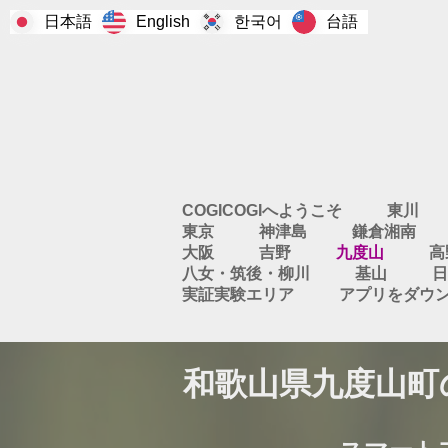
日本語
한국어
台語
English
COGICOGIへようこそ
東川
東京
神津島
鎌倉湘南
大阪
吉野
九度山
高
八女・筑後・柳川
基山
日
実証実験エリア
アプリをダウ
和歌山県九度山町