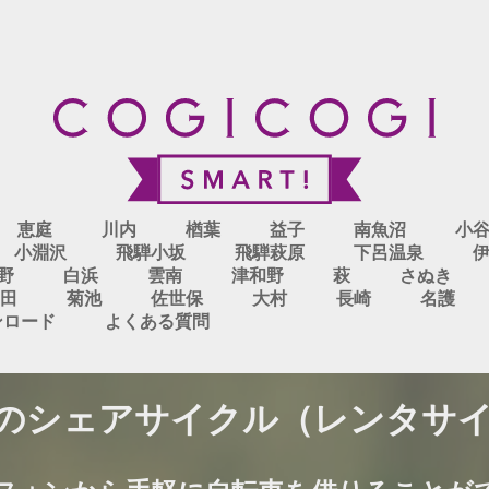
恵庭
川内
楢葉
益子
南魚沼
小
小淵沢
飛騨小坂
飛騨萩原
下呂温泉
野
白浜
雲南
津和野
萩
さぬき
田
菊池
佐世保
大村
長崎
名護
ンロード
よくある質問
のシェアサイクル（レンタサイクル