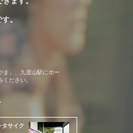
できます。
です。
やま」、九度山駅にポー
みください。
ト
ンタサイク