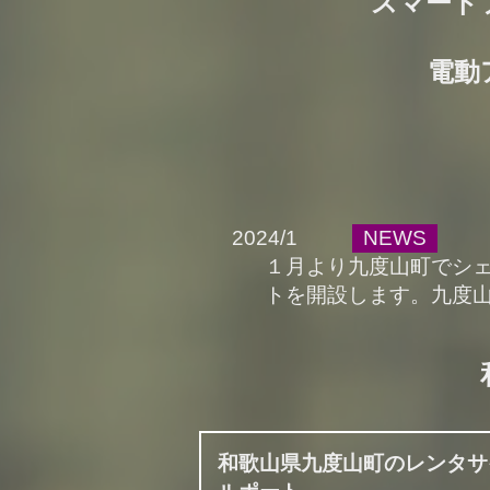
スマート
電動
2024/1
NEWS
１月より九度山町でシ
トを開設します。九度
和歌山県九度山町のレンタサ