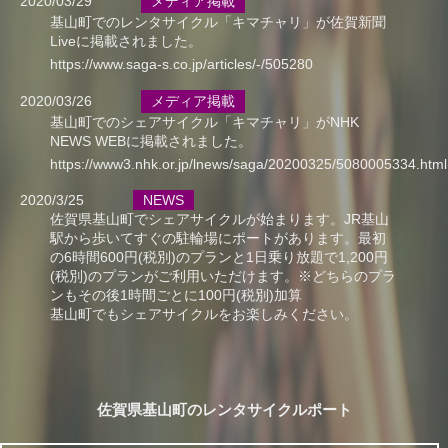
2020/03/29
メディア掲載
基山町でのレンタサイクル「キマチャリ」が佐賀新聞
Liveに掲載されました。
https://www.saga-s.co.jp/articles/-/505280
2020/03/26
メディア掲載
基山町でのシェアサイクル「キマチャリ」がNHK
NEWS WEBに掲載されました。
https://www3.nhk.or.jp/lnews/saga/20200325/5080005334.html
2020/3/25
NEWS
佐賀県基山町でシェアサイクルが始まります。JR基山
駅から歩いてすぐの駐輪場にポートがあります。最初
の6時間600円(税別)のプランと1日乗り放題で1,200円
(税別)のプランがご利用いただけます。※どちらのプラ
ンもその後1時間ごとに100円(税別)加算
基山町でもシェアサイクルをお楽しみください。
佐賀県基山町のレンタサイクルポート