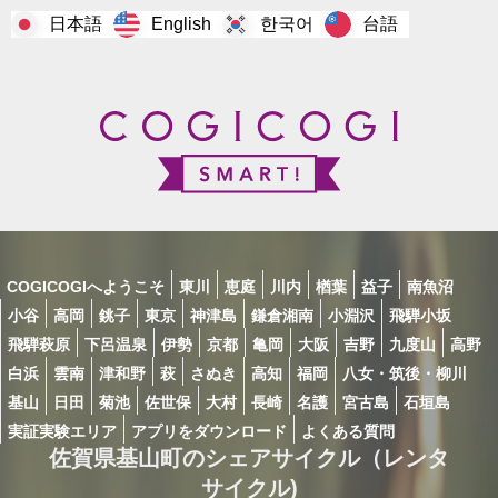
日本語
한국어
台語
English
COGICOGIへようこそ
東川
恵庭
川内
楢葉
益子
南魚沼
小谷
高岡
銚子
東京
神津島
鎌倉湘南
小淵沢
飛騨小坂
飛騨萩原
下呂温泉
伊勢
京都
亀岡
大阪
吉野
九度山
高野
白浜
雲南
津和野
萩
さぬき
高知
福岡
八女・筑後・柳川
基山
日田
菊池
佐世保
大村
長崎
名護
宮古島
石垣島
実証実験エリア
アプリをダウンロード
よくある質問
佐賀県基山町のシェアサイクル（レンタ
サイクル)