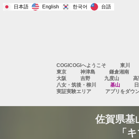
日本語
한국어
台語
English
COGICOGIへようこそ
東川
東京
神津島
鎌倉湘南
大阪
吉野
九度山
高
八女・筑後・柳川
基山
日
実証実験エリア
アプリをダウ
佐賀県基
「キマ