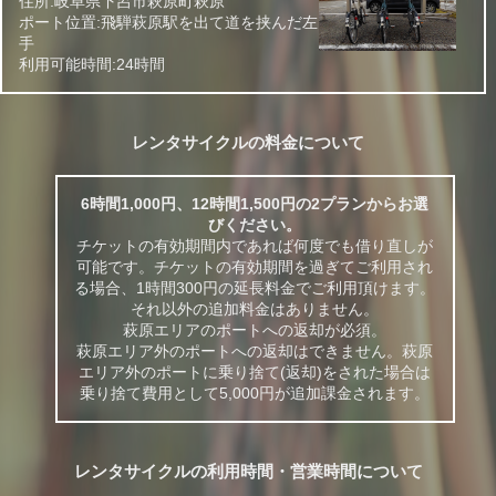
住所:岐阜県下呂市萩原町萩原
ポート位置:飛騨萩原駅を出て道を挟んだ左
手
利用可能時間:24時間
レンタサイクルの料金について
6時間1,000円、12時間1,500円の2プランからお選
びください。
チケットの有効期間内であれば何度でも借り直しが
可能です。チケットの有効期間を過ぎてご利用され
る場合、1時間300円の延長料金でご利用頂けます。
それ以外の追加料金はありません。
萩原エリアのポートへの返却が必須。
萩原エリア外のポートへの返却はできません。萩原
エリア外のポートに乗り捨て(返却)をされた場合は
乗り捨て費用として5,000円が追加課金されます。
レンタサイクルの利用時間・営業時間について