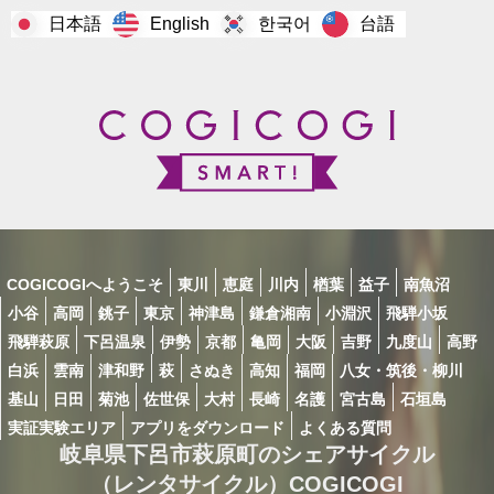
日本語
한국어
台語
English
COGICOGIへようこそ
東川
恵庭
川内
楢葉
益子
南魚沼
小谷
高岡
銚子
東京
神津島
鎌倉湘南
小淵沢
飛騨小坂
飛騨萩原
下呂温泉
伊勢
京都
亀岡
大阪
吉野
九度山
高野
白浜
雲南
津和野
萩
さぬき
高知
福岡
八女・筑後・柳川
基山
日田
菊池
佐世保
大村
長崎
名護
宮古島
石垣島
実証実験エリア
アプリをダウンロード
よくある質問
岐阜県下呂市萩原町のシェアサイクル
（レンタサイクル）COGICOGI